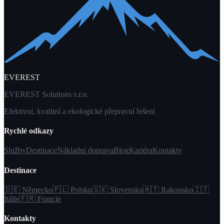
EVEREST
EVEREST Solutions s.r.o.
Efektivní, kvalitní a ekologické přepravní řešení
Rychlé odkazy
Služby
Destinace
Nákladní doprava
Blog
Kariéra
Kontakty
Destinace
🇩🇪 Německo
🇵🇱 Polsko
🇸🇰 Slovensko
🇦🇹 Rakousko
🇮🇹
Itálie
🇫🇷 Francie
Kontakty