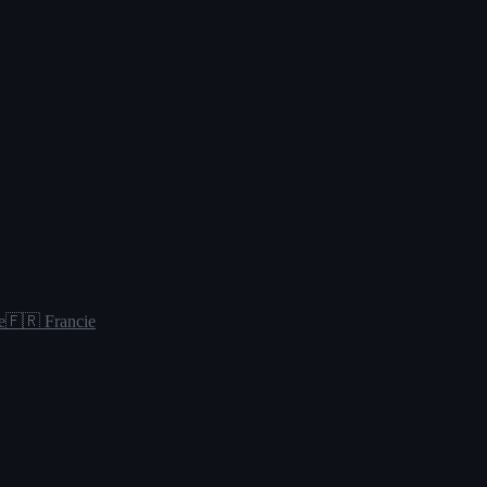
e
🇫🇷 Francie