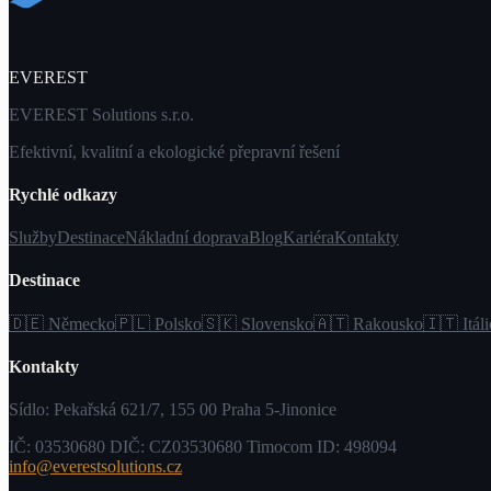
EVEREST
EVEREST Solutions s.r.o.
Efektivní, kvalitní a ekologické přepravní řešení
Rychlé odkazy
Služby
Destinace
Nákladní doprava
Blog
Kariéra
Kontakty
Destinace
🇩🇪 Německo
🇵🇱 Polsko
🇸🇰 Slovensko
🇦🇹 Rakousko
🇮🇹 Itáli
Kontakty
Sídlo: Pekařská 621/7, 155 00 Praha 5-Jinonice
IČ: 03530680
DIČ: CZ03530680
Timocom ID: 498094
info@everestsolutions.cz