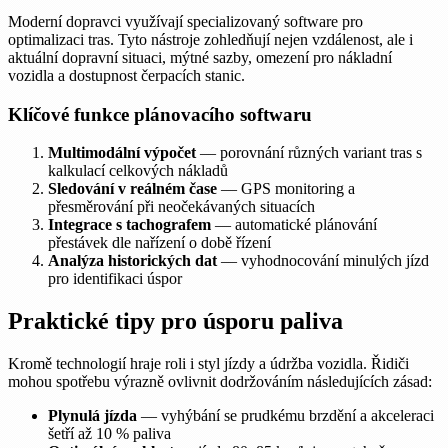
Moderní dopravci využívají specializovaný software pro
optimalizaci tras. Tyto nástroje zohledňují nejen vzdálenost, ale i
aktuální dopravní situaci, mýtné sazby, omezení pro nákladní
vozidla a dostupnost čerpacích stanic.
Klíčové funkce plánovacího softwaru
Multimodální výpočet
— porovnání různých variant tras s
kalkulací celkových nákladů
Sledování v reálném čase
— GPS monitoring a
přesměrování při neočekávaných situacích
Integrace s tachografem
— automatické plánování
přestávek dle nařízení o době řízení
Analýza historických dat
— vyhodnocování minulých jízd
pro identifikaci úspor
Praktické tipy pro úsporu paliva
Kromě technologií hraje roli i styl jízdy a údržba vozidla. Řidiči
mohou spotřebu výrazně ovlivnit dodržováním následujících zásad:
Plynulá jízda
— vyhýbání se prudkému brzdění a akceleraci
šetří až 10 % paliva