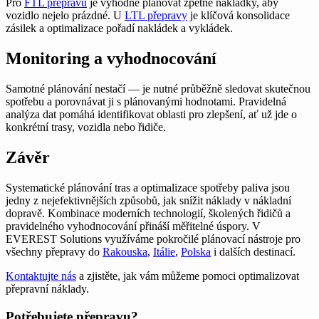
Pro
FTL přepravu
je výhodné plánovat zpětné nakládky, aby
vozidlo nejelo prázdné. U
LTL přepravy
je klíčová konsolidace
zásilek a optimalizace pořadí nakládek a vykládek.
Monitoring a vyhodnocování
Samotné plánování nestačí — je nutné průběžně sledovat skutečnou
spotřebu a porovnávat ji s plánovanými hodnotami. Pravidelná
analýza dat pomáhá identifikovat oblasti pro zlepšení, ať už jde o
konkrétní trasy, vozidla nebo řidiče.
Závěr
Systematické plánování tras a optimalizace spotřeby paliva jsou
jedny z nejefektivnějších způsobů, jak snížit náklady v nákladní
dopravě. Kombinace moderních technologií, školených řidičů a
pravidelného vyhodnocování přináší měřitelné úspory. V
EVEREST Solutions využíváme pokročilé plánovací nástroje pro
všechny přepravy do
Rakouska
,
Itálie
,
Polska
i dalších destinací.
Kontaktujte nás
a zjistěte, jak vám můžeme pomoci optimalizovat
přepravní náklady.
Potřebujete přepravu?