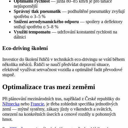
Optimální rychlost
— jízda 80–85 km/h je pro tahače
nejúspornější
Správný tlak pneumatik
— podhuštěné pneumatiky zvyšují
spotřebu o 3–5 %
Snížení aerodynamického odporu
— spoilery a deflektory
snižují spotřebu o 5–8 %
Využití tempomatu
— udržování konstantní rychlosti na
dálnici
Eco-driving školení
Investice do školení řidičů v technikách eco-drivingu se vrátí během
několika měsíců. Řidiči se naučí předvídat dopravní situace,
efektivně využívat setrvačnost vozidla a optimálně řadit převodové
stupně.
Optimalizace tras mezi zeměmi
Při plánování mezinárodních tras, například z České republiky do
Německa
nebo
Francie
, je třeba zohlednit specifika jednotlivých
zemí — mýtné systémy, zákazy jízdy o víkendech a svátcích,
omezení na konkrétních úsecích a cenové rozdíly u pohonných
hmot.