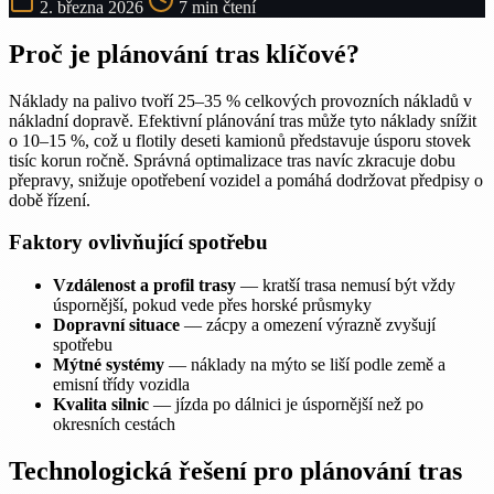
2. března 2026
7 min čtení
Proč je plánování tras klíčové?
Náklady na palivo tvoří 25–35 % celkových provozních nákladů v
nákladní dopravě. Efektivní plánování tras může tyto náklady snížit
o 10–15 %, což u flotily deseti kamionů představuje úsporu stovek
tisíc korun ročně. Správná optimalizace tras navíc zkracuje dobu
přepravy, snižuje opotřebení vozidel a pomáhá dodržovat předpisy o
době řízení.
Faktory ovlivňující spotřebu
Vzdálenost a profil trasy
— kratší trasa nemusí být vždy
úspornější, pokud vede přes horské průsmyky
Dopravní situace
— zácpy a omezení výrazně zvyšují
spotřebu
Mýtné systémy
— náklady na mýto se liší podle země a
emisní třídy vozidla
Kvalita silnic
— jízda po dálnici je úspornější než po
okresních cestách
Technologická řešení pro plánování tras